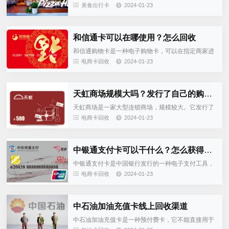
方法如下：1. 到必胜客门店购买，需要出示必胜客的
美食出行卡
2024-01-23
卡券转让平台，比如...
电子优惠券，然后由服务员指导操作使用。2. 在必胜
客官网购买，可以直接输入优惠券码，然后由系统读
取该优惠券信息。3. 通过手机支付软件购买必胜客商
和信通卡可以在哪使用？怎么回收
品时，可以将必胜客优惠券添加到其电子钱包中，然
后在支付时选择电子钱包支付即可。至于必胜客代金
和信通购物卡是一种电子购物卡，可以在指定商家进
券可以在哪里使用，它可以在必胜客所有的线下门
行消费支付。使用和信通购物卡可以在支持和使用和
电商卡回收
2024-01-23
店、必胜客官方AP...
信通的商家门店进行消费，如农资商城、一些便利
店、超市、餐饮、酒店等。具体使用范围可能因地区
而异，建议查看和信通购物卡的使用说明或咨询商家
天虹商场规模大吗？发行了自己的购物卡吗？
了解具体的使用范围。和信通卡是一种信用卡，它具
有以下几个作用：1. 支付：和信通卡可以在各类商户
天虹商场是一家大型连锁商场，规模较大。它发行了
进行支付消费，包括线上和线下的购物、餐饮、旅游
自己的购物卡，即天虹卡，可以在天虹商场各门店或
电商卡回收
2024-01-23
等消费场景。2. 取现：持...
网上商城使用。天虹卡可以在天虹商场购买各种商
品，包括食品、日用品、服装、家电、数码产品等。
同时，天虹卡也支持在天虹商场的线上商城使用，非
中银通支付卡可以干什么？怎么获得及回收
常方便。此外，天虹商场还与多家银行合作发行联名
购物卡，如招商银行天虹联名卡、交通银行沃尔玛联
中银通支付卡是中国银行发行的一种电子支付工具，
名卡等。这些联名购物卡可以在天虹商场享受一定的
可以用于在各类支持银联网络的商户进行支付、消
电商卡回收
2024-01-23
优惠和服务，同时也可以在其他合...
费、转账等操作。使用中银通支付卡可以方便快捷地
进行线上、线下消费，免去携带现金的麻烦。获得中
银通支付卡的方法如下：1. 在中国银行开户并办理该
中石油加油充值卡线上回收渠道
卡，一般需要提供有效的身份证明和开户所需的一些
资料；2. 在中国银行相关网站或手机APP上申请办理
中石油加油充值卡是一种预付费卡，它不能直接用于
中银通支付卡。 中银通支付卡也可以通过一些活动获
加油，但可以在中石油加油站或中石油官方APP内充