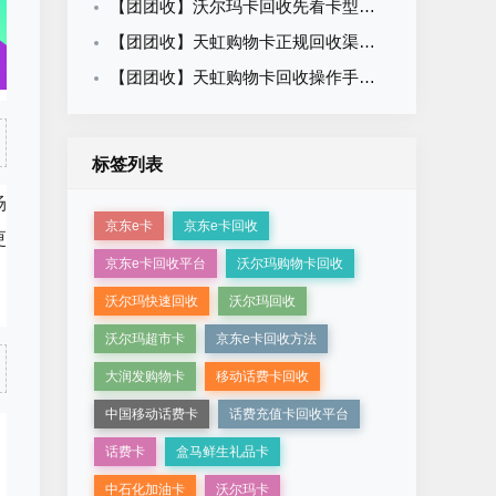
【团团收】沃尔玛卡回收先看卡型：2026价格查询与操作手册
【团团收】天虹购物卡正规回收渠道怎么找？平台资质核验攻略
【团团收】天虹购物卡回收操作手册：卡片状态与提交方法自查
标签列表
场
京东e卡
京东e卡回收
更
京东e卡回收平台
沃尔玛购物卡回收
沃尔玛快速回收
沃尔玛回收
沃尔玛超市卡
京东e卡回收方法
大润发购物卡
移动话费卡回收
中国移动话费卡
话费充值卡回收平台
话费卡
盒马鲜生礼品卡
中石化加油卡
沃尔玛卡