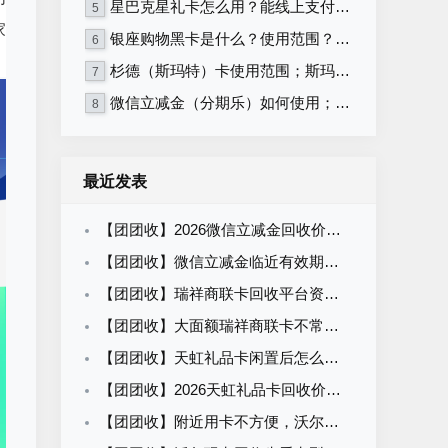
星巴克星礼卡怎么用？能线上支付吗？
5
家
银座购物黑卡是什么？使用范围？什么平台回收比较好？
6
杉德（斯玛特）卡使用范围；斯玛特卡如何绑定?
7
微信立减金（分期乐）如何使用；微信立减金使用有限制吗？
8
最近发表
【团团收】2026微信立减金回收价格怎么看？最新查价手册
【团团收】微信立减金临近有效期怎么处理？线上回收避坑指南
【团团收】瑞祥商联卡回收平台资质如何核验？安全渠道筛选攻略
【团团收】大面额瑞祥商联卡不常用怎么办？正规回收方案手册
【团团收】天虹礼品卡闲置后怎么处理？正规回收方法清单
【团团收】2026天虹礼品卡回收价格观察：线上查价指南
【团团收】附近用卡不方便，沃尔玛卡有哪些正规回收渠道