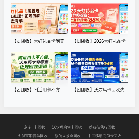
平台资质如何核验？安全渠道
卡不常用怎么办？正规回收方
筛选攻略
案手册
【团团收】天虹礼品卡闲置
【团团收】2026天虹礼品卡
后怎么处理？正规回收方法清
回收价格观察：线上查价指南
单
【团团收】附近用卡不方
【团团收】沃尔玛卡回收先
便，沃尔玛卡有哪些正规回收
看卡型：2026价格查询与操作
渠道
手册
京东E卡回收
沃尔玛购物卡回收
携程任我行回收
支付宝消费券回收
微信立减金回收
中国移动充值卡回收