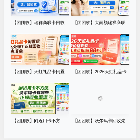
【团团收】瑞祥商联卡回收
【团团收】大面额瑞祥商联
平台资质如何核验？安全渠道
卡不常用怎么办？正规回收方
筛选攻略
案手册
【团团收】天虹礼品卡闲置
【团团收】2026天虹礼品卡
后怎么处理？正规回收方法清
回收价格观察：线上查价指南
单
【团团收】附近用卡不方
【团团收】沃尔玛卡回收先
便，沃尔玛卡有哪些正规回收
看卡型：2026价格查询与操作