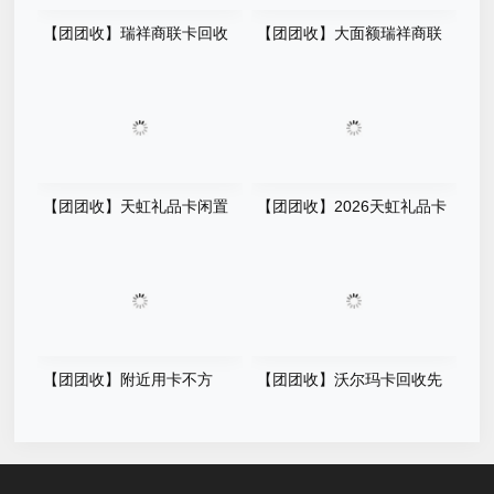
【团团收】瑞祥商联卡回收
【团团收】大面额瑞祥商联
平台资质如何核验？安全渠道
卡不常用怎么办？正规回收方
筛选攻略
案手册
【团团收】天虹礼品卡闲置
【团团收】2026天虹礼品卡
后怎么处理？正规回收方法清
回收价格观察：线上查价指南
单
【团团收】附近用卡不方
【团团收】沃尔玛卡回收先
便，沃尔玛卡有哪些正规回收
看卡型：2026价格查询与操作
渠道
手册